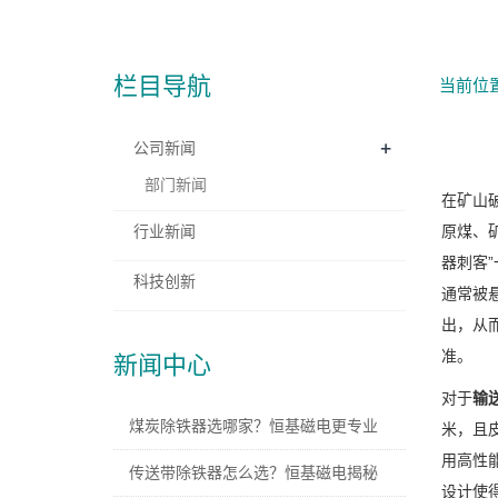
栏目导航
当前位
+
公司新闻
部门新闻
在矿山
行业新闻
原煤、
器刺客
科技创新
通常被
出，从
准。
新闻中心
对于
输
煤炭除铁器选哪家？恒基磁电更专业
米，且
用高性
传送带除铁器怎么选？恒基磁电揭秘
设计使