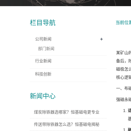
栏目导航
当前位
+
公司新闻
部门新闻
某矿山
行业新闻
备后，
磁极怎
科技创新
核心逻
一、布
新闻中心
强磁永
煤炭除铁器选哪家？恒基磁电更专业
传送带除铁器怎么选？恒基磁电揭秘