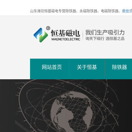
山东潍坊恒基磁电专营除铁器、永磁除铁器、电磁除铁器、
悬挂
网站首页
关于恒基
除铁器