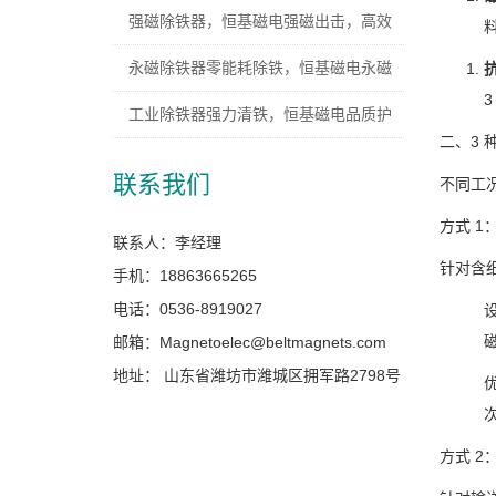
强磁除铁器，恒基磁电强磁出击，高效
永磁除铁器零能耗除铁，恒基磁电永磁
工业除铁器强力清铁，恒基磁电品质护
二、
3
联系我们
不同工
方式
1
联系人：李经理
针对含
手机：18863665265
电话：0536-8919027
邮箱：Magnetoelec@beltmagnets.com
地址： 山东省潍坊市潍城区拥军路2798号
方式
2