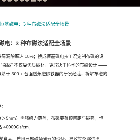
恒基磁电：3 种布磁法适配全场景
磁电：3 种布磁法适配全场景
铁屑漏除率达
18%
；换成恒基磁电按工况定制布磁的设
“
强磁
”
不仅靠优质磁材，更取决于科学的布磁设计
——
电基于
300 +
台强磁永磁除铁器的研发经验，拆解布磁的
差：
（＞
5mm
）需强吸力覆盖，布磁要兼顾间距与磁强，恒
达
40000Gs/cm
；
某食品厂曾用局部磁场薄弱的设备，导致铁杂漏进原