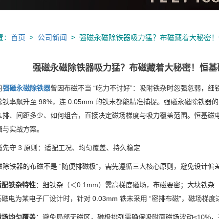
置：
首页
>
公司新闻
> 强磁永磁除铁器吸力猛？布磁藏着大秘密！
强磁永磁除铁器吸力猛？布磁藏着大秘密！恒基
的
强磁永磁除铁器
曾因布磁不当
“
吃力不讨好
”
：吸附铁杂时忽强忽弱，细
除铁率飙升至
98%
，连
0.05mm
的铁末都能精准捕捉。强磁永磁除铁器的
么排、间距多少、如何组合，直接决定磁场梯度与吸力覆盖范围。恒基磁
辑与实战方案。
磁先守
3
原则：适配工况、均匀覆盖、持久稳定
磁除铁器的布磁不是
“
随便排磁极
”
，需先遵循三大核心原则，避免设计偏
适配铁杂特性
：细铁杂（＜
0.1mm
）需高梯度磁场，布磁要密；大块铁杂
基磁电为某电子厂设计时，针对
0.03mm
铁末采用
“
密排布磁
”
，磁场梯度
磁场均匀覆盖
：避免局部无磁区，磁极排列需确保吸附面磁场波动
≤10%
，