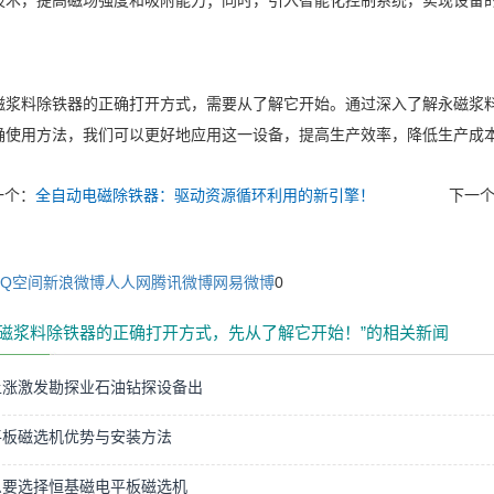
技术，提高磁场强度和吸附能力；同时，引入智能化控制系统，实现设备
磁浆料除铁器的正确打开方式，需要从了解它开始。通过深入了解永磁浆
确使用方法，我们可以更好地应用这一设备，提高生产效率，降低生产成
一个：
全自动电磁除铁器：驱动资源循环利用的新引擎！
下一
QQ空间
新浪微博
人人网
腾讯微博
网易微博
0
永磁浆料除铁器的正确打开方式，先从了解它开始！”的相关新闻
上涨激发勘探业石油钻探设备出
平板磁选机优势与安装方法
么要选择恒基磁电平板磁选机