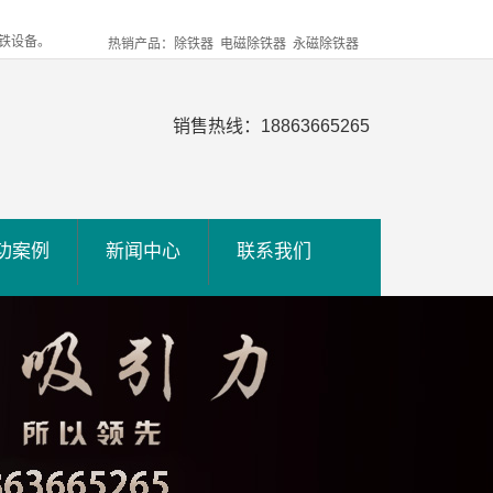
铁设备。
热销产品：除铁器 电磁除铁器 永磁除铁器
销售热线：18863665265
功案例
新闻中心
联系我们