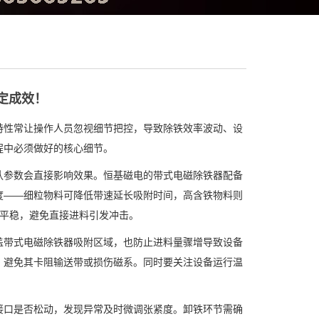
定成效！
特性常让操作人员忽视细节把控，导致除铁效率波动、设
程中必须做好的核心细节。
认参数会直接影响效果。恒基磁电的带式电磁除铁器配备
度
——
细粒物料可降低带速延长吸附时间，高含铁物料则
平稳，避免直接进料引发冲击。
盖带式电磁除铁器吸附区域，也防止进料量骤增导致设备
，避免其卡阻输送带或损伤磁系。同时要关注设备运行温
。
接口是否松动，发现异常及时微调张紧度。卸铁环节需确