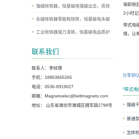
保卸铁
强磁除铁器，恒基磁电强磁出击，高效
2
小时记
永磁除铁器零能耗除铁，恒基磁电永磁
带式电
工业除铁器强力清铁，恒基磁电品质护
值，让
联系我们
联系人：李经理
分享到
手机：18863665265
电话：0536-8919027
“带式
邮箱：Magnetoelec@beltmagnets.com
强磁
地址： 山东省潍坊市潍城区拥军路2798号
普通
怎样