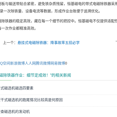
刮板与输送带贴合紧密，避免铁杂质残留，恒基磁电的带式电磁除铁器采
录一次除铁量、设备电流等数据，形成作业台账便于追溯优化。
磁除铁器的稳定高效，藏在每一个细节的把控中。恒基磁电不仅提供适配
每一次作业都精准高效。
上一个：
悬挂式电磁除铁器：降事故率五招必学
QQ空间
新浪微博
人人网
腾讯微博
网易微博
0
电磁除铁器作业：细节定成效！”的相关新闻
干式磁选机磁选四要素
型干式磁选机的跑尾情况比较高是何原因
检查磁选机的发动机