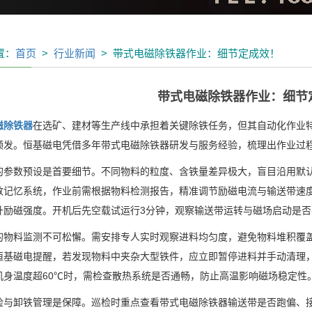
置：
首页
>
行业新闻
> 带式电磁除铁器作业：细节定成效！
带式电磁除铁器作业：细节
磁除铁器
在选矿、建材等生产线中承担着关键除铁任务，但其自动化作业
频发。恒基磁电凭借多年带式电磁除铁器研发与服务经验，梳理出作业过
的参数预设是首要细节。不同物料的粒度、含铁量差异极大，盲目沿用默
数记忆系统，作业前需根据物料检测报告，精准调节励磁电流与输送带速
升励磁强度。开机后先空载试运行
3
分钟，观察输送带运转与磁场启动是否
的物料监测不可松懈。需安排专人实时观察进料均匀度，避免物料堆积覆
恒基磁电提醒，若发现物料中夹杂大型铁件，应立即暂停进料并手动清理
机身温度超
60℃
时，需检查散热系统是否通畅，防止高温影响磁场稳定性
检与卸铁管理是保障。巡检时重点查看带式电磁除铁器输送带是否跑偏、